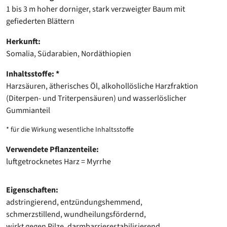
1 bis 3 m hoher dorniger, stark verzweigter Baum mit
gefiederten Blättern
Herkunft:
Somalia, Südarabien, Nordäthiopien
Inhaltsstoffe: *
Harzsäuren, ätherisches Öl, alkohollösliche Harzfraktion
(Diterpen- und Triterpensäuren) und wasserlöslicher
Gummianteil
* für die Wirkung wesentliche Inhaltsstoffe
Verwendete Pflanzenteile:
luftgetrocknetes Harz = Myrrhe
Eigenschaften:
adstringierend, entzündungshemmend,
schmerzstillend, wundheilungsfördernd,
wirkt gegen Pilze, darmbarrierestabilisierend