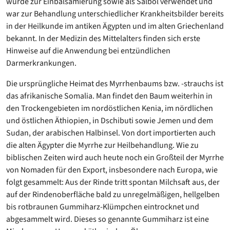
wurde zur Einbalsamierung sowie als Salböl verwendet und
war zur Behandlung unterschiedlicher Krankheitsbilder bereits
in der Heilkunde im antiken Ägypten und im alten Griechenland
bekannt. In der Medizin des Mittelalters finden sich erste
Hinweise auf die Anwendung bei entzündlichen
Darmerkrankungen.
Die ursprüngliche Heimat des Myrrhenbaums bzw. -strauchs ist
das afrikanische Somalia. Man findet den Baum weiterhin in
den Trockengebieten im nordöstlichen Kenia, im nördlichen
und östlichen Äthiopien, in Dschibuti sowie Jemen und dem
Sudan, der arabischen Halbinsel. Von dort importierten auch
die alten Ägypter die Myrrhe zur Heilbehandlung. Wie zu
biblischen Zeiten wird auch heute noch ein Großteil der Myrrhe
von Nomaden für den Export, insbesondere nach Europa, wie
folgt gesammelt: Aus der Rinde tritt spontan Milchsaft aus, der
auf der Rindenoberfläche bald zu unregelmäßigen, hellgelben
bis rotbraunen Gummiharz-Klümpchen eintrocknet und
abgesammelt wird. Dieses so genannte Gummiharz ist eine