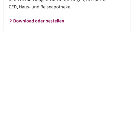
CED, Haus- und Reiseapotheke.
Download oder bestellen
MYRRHINIL-INTEST® kaufen
MYRRHINIL-INTEST® ist ein apothekenexklusives
Arzneimittel und kann in jeder Apotheke erworben