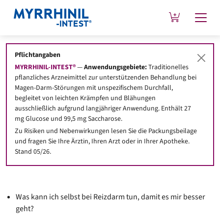
Pflichtangaben
Reizdarm-Kompass
MYRRHINIL-INTEST®
—
Anwendungsgebiete:
Traditionelles
pflanzliches Arzneimittel zur unterstützenden Behandlung bei
Magen-Darm-Störungen mit unspezifischem Durchfall,
Ihr Therapeut / Ihre Therapeutin hat bei Ihnen ein
begleitet von leichten Krämpfen und Blähungen
ausschließlich aufgrund langjähriger Anwendung. Enthält 27
Reizdarmsyndrom festgestellt – endlich kennen Sie den Grund
mg Glucose und 99,5 mg Saccharose.
für Ihre Beschwerden, wissen nun, womit Sie es zu tun haben
Zu Risiken und Nebenwirkungen lesen Sie die Packungsbeilage
und können jetzt aktiv dagegen angehen. Aber wie geht es jetzt
und fragen Sie Ihre Ärztin, Ihren Arzt oder in Ihrer Apotheke.
weiter?
Stand 05/26.
Was kann ich selbst bei Reizdarm tun, damit es mir besser
geht?