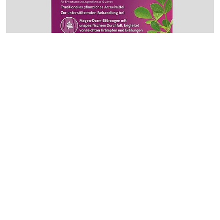
MYRRHINIL-INTEST® kaufen
MYRRHINIL-INTEST® ist ein apothekenexklusives
Arzneimittel und kann in jeder Apotheke erworben
werden.
MYRRHINIL-INTEST® jetzt kaufen